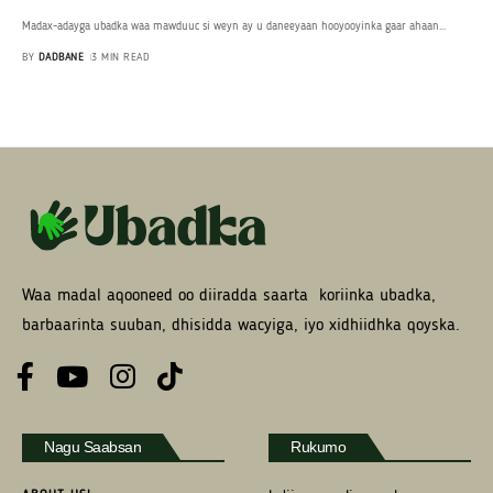
Madax-adayga ubadka waa mawduuc si weyn ay u daneeyaan hooyooyinka gaar ahaan
…
BY
DADBANE
3 MIN READ
Waa madal aqooneed oo diiradda saarta koriinka ubadka,
barbaarinta suuban, dhisidda wacyiga, iyo xidhiidhka qoyska.
Nagu Saabsan
Rukumo