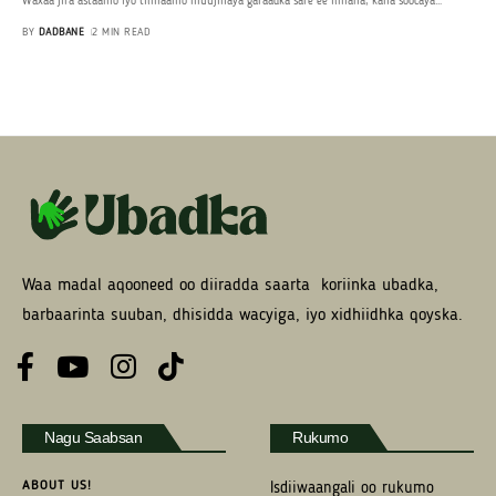
Waxaa jira astaamo iyo tilmaamo muujinaya garaadka sare ee ilmaha, kana soocaya
…
BY
DADBANE
2 MIN READ
Waa madal aqooneed oo diiradda saarta koriinka ubadka,
barbaarinta suuban, dhisidda wacyiga, iyo xidhiidhka qoyska.
Nagu Saabsan
Rukumo
ABOUT US!
Isdiiwaangali oo rukumo