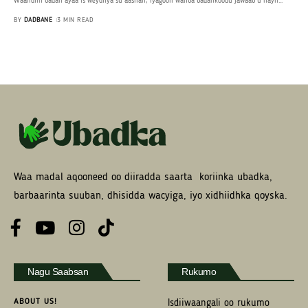
Waalidiin badan ayaa is weydiiya su’aashan, iyagoon waliba badankoodu jawaab u hayn
…
BY
DADBANE
3 MIN READ
Waa madal aqooneed oo diiradda saarta koriinka ubadka,
barbaarinta suuban, dhisidda wacyiga, iyo xidhiidhka qoyska.
Nagu Saabsan
Rukumo
ABOUT US!
Isdiiwaangali oo rukumo